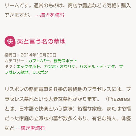
リームです。通常のものは、商店や露店などで気軽に購入
できますが、
…続きを読む
快楽と言う名の墓地
投稿日：2014年10月20日
カテゴリー：
カフェ/バー
、
観光スポット
タグ：
エッグタルト
、
カンポ・オウリケ
、
パステル・デ・ナタ
、
プ
ラゼレス墓地
、
リスボン
リスボンの路面電車２８番の最終地のプラゼレスには、プ
ラゼレス墓地という大きな墓地ががります。 （Prazeres
とは、日本語で快楽という意味）裕福な家庭、または裕福
だった家庭の立派なお墓が数多くあり、有名な詩人、俳優
など
…続きを読む