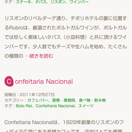
タグ：
ステーキ
、
タパス
、
リスボン
、
ワインバー
リスボンのリベルダーデ通り、チボリホテルの裏に位置す
るRubroは、厳選されたポルトガルワインが、ポルトガル
では珍しく美味しいタパス（小皿料理）と共に頂けるワイ
ンバーです。少人数でもチーズや生ハムを始め、たくさん
の種類の
…続きを読む
Confeitaria Nacional
投稿日：2011年12月27日
カテゴリー：
カフェ/バー
、
習慣・風物詩
、
食べ物・飲み物
タグ：
Bolo Rei
、
Confeitaria Nacional
、
スイーツ
Confeitaria Nacionalは、1829年創業のリスボンのフ
ィゲイラ広場にある老舗カフェです。店内はとても豪華