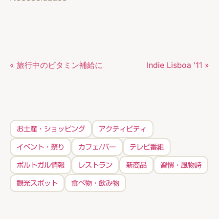
« 旅行中のビタミン補給に
Indie Lisboa '11 »
お土産・ショッピング
アクティビティ
イベント・祭り
カフェ/バー
テレビ番組
ポルトガル情報
レストラン
新商品
習慣・風物詩
観光スポット
食べ物・飲み物