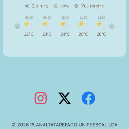
2.8 m/s
88%
763
mmHg
08:00
09:00
10:00
11:00
12:00
13:00
‹
›
21°C
23°C
24°C
26°C
28°C
29°C
© 2026 PLANALTATAREFADO UNIPESSOAL LDA