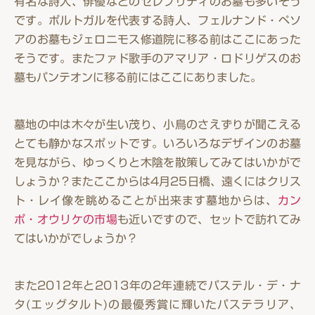
有名な詩人、俳優などのセレブリティのお墓も多いそう
です。ポルトガルを代表する詩人、フェルナンド・ペソ
アのお墓もジェロニモス修道院に移る前はここにあった
そうです。またファド歌手のアマリア・ロドリゲスのお
墓もパンテオンに移る前にはここにありました。
墓地の中は木々が生い茂り、小鳥のさえずりが聞こえる
とても静かなスポットです。いろいろなデザインのお墓
を見ながら、ゆっくりと木陰を散策してみてはいかがで
しょうか？またここからは4月25日橋、遠くにはクリス
ト・レイ像を眺めることが出来ます墓地からは、
カン
ポ・オウリケの市場
も近いですので、セットで訪れてみ
てはいかがでしょうか？
また2012年と2013年の2年連続でパステル・デ・ナ
タ(エッグタルト)の最優秀賞に輝いたパステラリア、