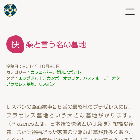
快楽と言う名の墓地
投稿日：2014年10月20日
カテゴリー：
カフェ/バー
、
観光スポット
タグ：
エッグタルト
、
カンポ・オウリケ
、
パステル・デ・ナタ
、
プラゼレス墓地
、
リスボン
リスボンの路面電車２８番の最終地のプラゼレスには、
プラゼレス墓地という大きな墓地ががります。
（Prazeresとは、日本語で快楽という意味）裕福な家
庭、または裕福だった家庭の立派なお墓が数多くあり、