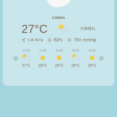
Lisbon
27°C
大体晴れ
3.4 m/s
62%
763
mmHg
12:00
13:00
14:00
15:00
16:00
17:00
‹
›
27°C
28°C
29°C
29°C
29°C
28°C