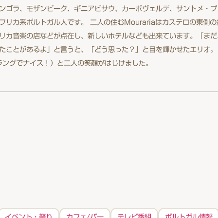
ンゴラ、モザンビーク、ギニアビサウ、カーボヴェルデ、サントメ・プ
リカ系ポルトガル人です。 二人の住むMourariaはカステロの東側
リカ音楽の店などが点在し、新しいホテルなども出来ています。「まだ
たことがあるよ」と言うと、「どう思った？」と目を輝かせたエリオ。
スラングでナイス！）と二人の笑顔がはじけました。
イベント・祭り
カフェ/バー
テレビ番組
ポルトガル情報