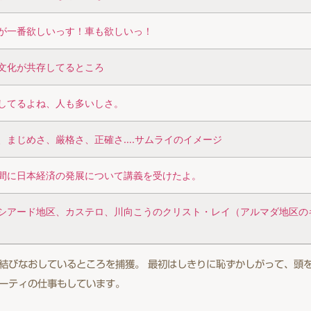
が一番欲しいっす！車も欲しいっ！
文化が共存してるところ
してるよね、人も多いしさ。
、まじめさ、厳格さ、正確さ….サムライのイメージ
間に日本経済の発展について講義を受けたよ。
シアード地区、カステロ、川向こうのクリスト・レイ（アルマダ地区の
なおしているところを捕獲。 最初はしきりに恥ずかしがって、頭を掻いていた
ーティの仕事もしています。