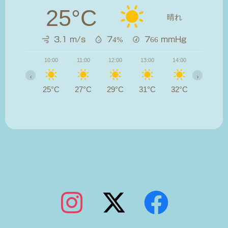
25°C
晴れ
3.1 m/s
74%
766
mmHg
10:00
11:00
12:00
13:00
14:00
15:00
‹
›
25°C
27°C
29°C
31°C
32°C
32°C