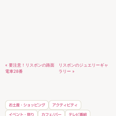
« 要注意！リスボンの路面
リスボンのジュエリーギャ
電車28番
ラリー »
お土産・ショッピング
アクティビティ
イベント・祭り
カフェ/バー
テレビ番組