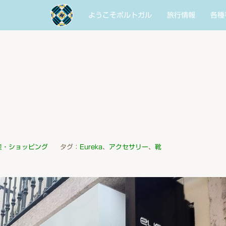
ようこそポルトガル
旅行情報
各種
産・ショッピング
タグ：
Eureka
、
アクセサリー
、
靴