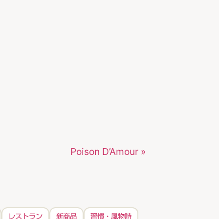
Poison D’Amour »
レストラン
新商品
習慣・風物詩