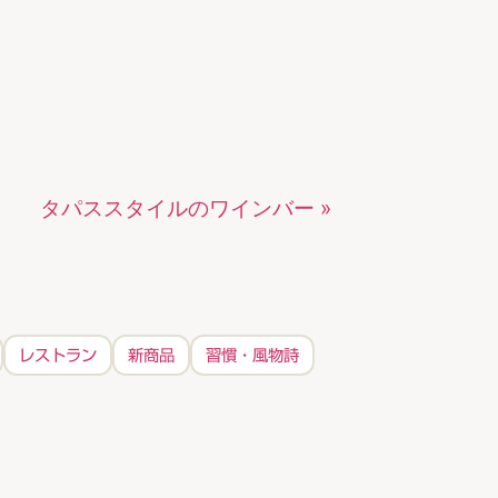
タパススタイルのワインバー »
レストラン
新商品
習慣・風物詩