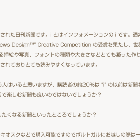
に創刊された日刊新聞です。i とはインフォメーションの i です
News Design™” Creative Competition の受賞
る挿絵や写真、フォントの種類や大きさなどとても凝った作
止めされておりとても読みやすくなっています。
人はいると思いますが、購読者の約20％は “i” の以前は新
目で楽しむ新聞も良いのではないでしょうか？
したくなる新聞といったところでしょうか？
のキオスクなどで購入可能ですのでポルトガルにお越しの際は