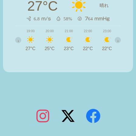
27°C
晴れ
6.8 m/s
58%
764
mmHg
19:00
20:00
21:00
22:00
23:00
00:00
‹
›
27°C
25°C
23°C
22°C
22°C
21°C