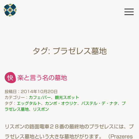
タグ:
プラゼレス墓地
快楽と言う名の墓地
投稿日：2014年10月20日
カテゴリー：
カフェ/バー
、
観光スポット
タグ：
エッグタルト
、
カンポ・オウリケ
、
パステル・デ・ナタ
、
プ
ラゼレス墓地
、
リスボン
リスボンの路面電車２８番の最終地のプラゼレスには、プ
ラゼレス墓地という大きな墓地ががります。 （Prazeres