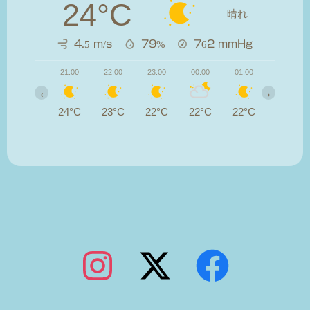
24°C
晴れ
4.5 m/s
79%
762
mmHg
21:00
22:00
23:00
00:00
01:00
02:00
‹
›
24°C
23°C
22°C
22°C
22°C
21°C