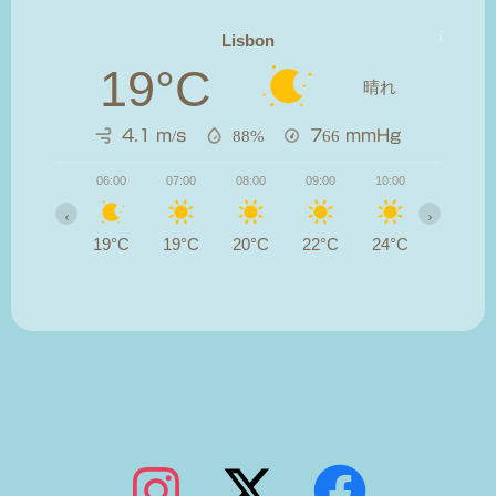
Lisbon
19°C
晴れ
4.1 m/s
88%
766
mmHg
06:00
07:00
08:00
09:00
10:00
11:00
‹
›
19°C
19°C
20°C
22°C
24°C
26°C