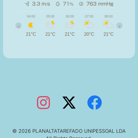
3.3 m/s
71%
763
mmHg
04:00
05:00
06:00
07:00
08:00
09:00
‹
›
21°C
21°C
21°C
20°C
21°C
23°C
© 2026 PLANALTATAREFADO UNIPESSOAL LDA