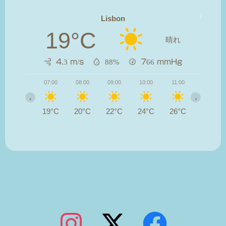
Lisbon
19°C
晴れ
4.3 m/s
88%
766
mmHg
07:00
08:00
09:00
10:00
11:00
12:00
‹
›
19°C
20°C
22°C
24°C
26°C
28°C