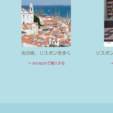
光の街、リスボンを歩く
リスボ
→ Amazonで購入する
→